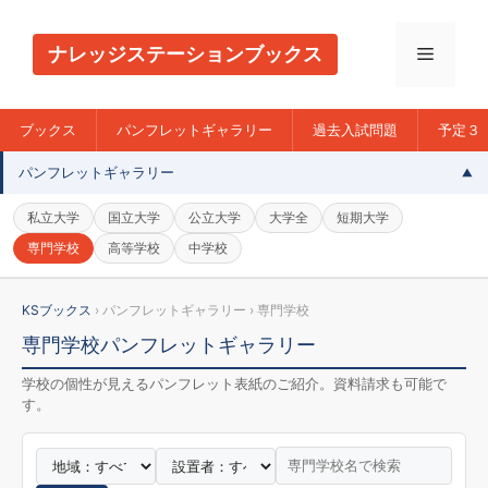
コ
ン
ナレッジステーションブックス
メ
テ
ン
ニ
ツ
ブックス
パンフレットギャラリー
過去入試問題
予定３
へ
パンフレットギャラリー
ス
ュ
キ
私立大学
国立大学
公立大学
大学全
短期大学
ッ
ー
専門学校
高等学校
中学校
プ
KSブックス
› パンフレットギャラリー › 専門学校
専門学校パンフレットギャラリー
学校の個性が見えるパンフレット表紙のご紹介。資料請求も可能で
す。