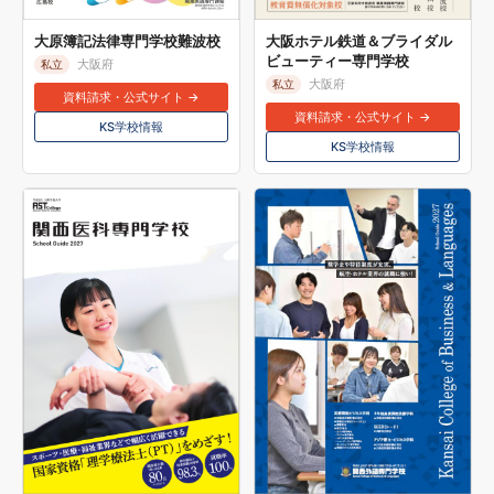
大原簿記法律専門学校難波校
大阪ホテル鉄道＆ブライダル
ビューティー専門学校
大阪府
私立
大阪府
私立
資料請求・公式サイト →
資料請求・公式サイト →
KS学校情報
KS学校情報