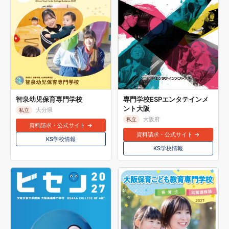
智泉幼児保育専門学校
専門学校ESPエンタテインメ
ント大阪
大分県
私立
大阪府
私立
資料請求・公式サイト →
資料請求・公式サイト →
KS学校情報
KS学校情報