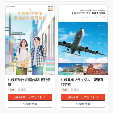
札幌医学技術福祉歯科専門学
札幌観光ブライダル・製菓専
校
門学校
北海道
北海道
私立
私立
資料請求・公式サイト →
資料請求・公式サイト →
KS学校情報
KS学校情報