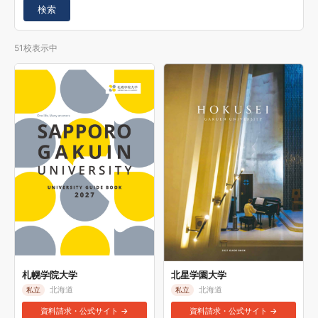
検索
51校表示中
札幌学院大学
北星学園大学
北海道
北海道
私立
私立
資料請求・公式サイト →
資料請求・公式サイト →