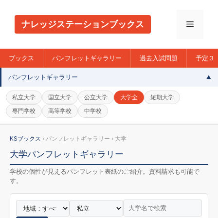
コ
ン
ナレッジステーションブックス
メ
テ
ン
ニ
ツ
ブックス
パンフレットギャラリー
過去入試問題
予定３
へ
パンフレットギャラリー
ス
ュ
キ
私立大学
国立大学
公立大学
大学全
短期大学
ッ
ー
専門学校
高等学校
中学校
プ
KSブックス
› パンフレットギャラリー › 大学
大学パンフレットギャラリー
学校の個性が見えるパンフレット表紙のご紹介。資料請求も可能で
す。