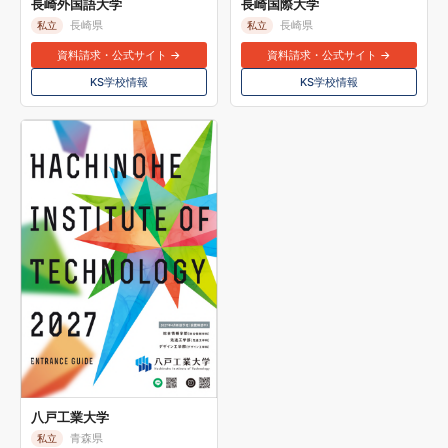
長崎外国語大学
長崎国際大学
長崎県
長崎県
私立
私立
資料請求・公式サイト →
資料請求・公式サイト →
KS学校情報
KS学校情報
八戸工業大学
青森県
私立