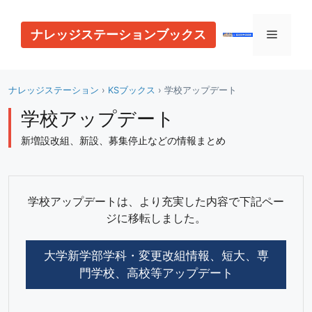
コ
ン
ナレッジステーションブックス
メ
テ
ン
ニ
ツ
ナレッジステーション
›
KSブックス
›
学校アップデート
へ
ス
学校アップデート
ュ
キ
新増設改組、新設、募集停止などの情報まとめ
ッ
ー
プ
学校アップデートは、より充実した内容で下記ペー
ジに移転しました。
大学新学部学科・変更改組情報、短大、専
門学校、高校等アップデート